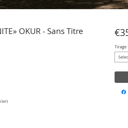
E» OKUR - Sans Titre
€3
Tirage
Selec
lair)