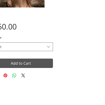
Price
50.00
*
t
Add to Cart