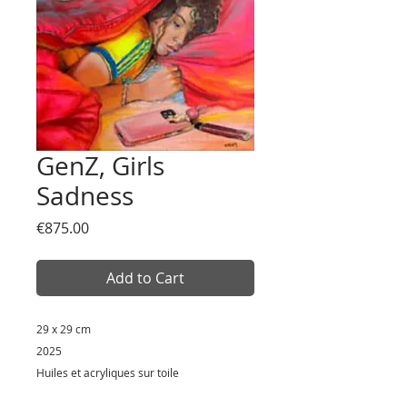
GenZ, Girls
Sadness
Price
€875.00
Add to Cart
29 x 29 cm
2025
Huiles et acryliques sur toile