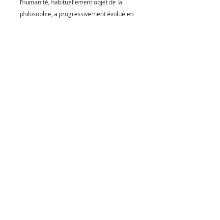
l’humanité, habituellement objet de la
philosophie, a progressivement évolué en
un questionnement artistique.
Cette œuvre est vendue encadrée, elle est
livrée avec un certificat d’authenticité signé
par l’artiste.
Subscribe to our newsletter