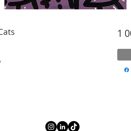
Cats
1 0
r