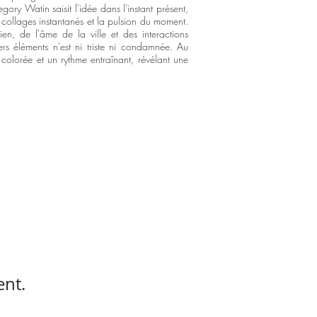
ry Watin saisit l'idée dans l'instant présent,
s collages instantanés et la pulsion du moment.
, de l'âme de la ville et des interactions
rs éléments n'est ni triste ni condamnée. Au
 colorée et un rythme entraînant, révélant une
ent.