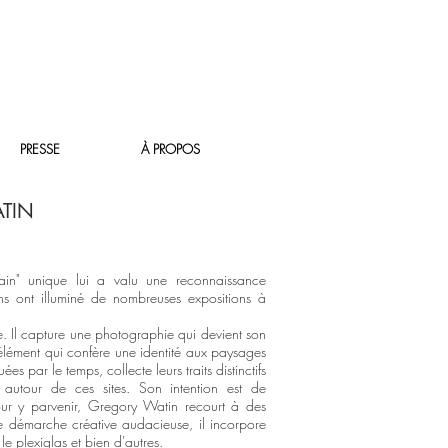
PRESSE
À PROPOS
TIN
rbain" unique lui a valu une reconnaissance
ons ont illuminé de nombreuses expositions à
. Il capture une photographie qui devient son
élément qui confère une identité aux paysages
s par le temps, collecte leurs traits distinctifs
 autour de ces sites. Son intention est de
 Pour y parvenir, Gregory Watin recourt à des
ne démarche créative audacieuse, il incorpore
le plexiglas et bien d'autres.