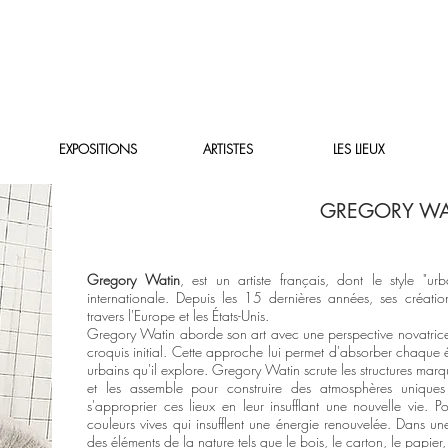
EXPOSITIONS
ARTISTES
LES LIEUX
GREGORY WA
Gregory Watin
, est un artiste français, dont le style "u
internationale. Depuis les 15 dernières années, ses créati
travers l'Europe et les États-Unis.
Gregory Watin aborde son art avec une perspective novatrice
croquis initial. Cette approche lui permet d'absorber chaque 
urbains qu'il explore. Gregory Watin scrute les structures marquée
et les assemble pour construire des atmosphères uniques
s'approprier ces lieux en leur insufflant une nouvelle vie.
couleurs vives qui insufflent une énergie renouvelée. Dans u
des éléments de la nature tels que le bois, le carton, le papier, 