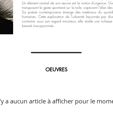
Un élément central de son œuvre est la notion d'urgence. Grego
transposant le geste spontané sur la toile, capturant l'élan de
Sa poésie contemporaine émerge des matériaux du quotidien
humaines. Cette exploration de l'urbanité façonnée par dive
contraire, so
us son regard minutieux, elle révèle une richesse
beauté insoupçonnée.
OEUVRES
n'y a aucun article à afficher pour le mom