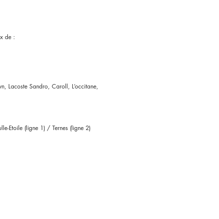
x de :
n, Lacoste Sandro, Caroll, L’occitane,
e-Etoile (ligne 1) / Ternes (ligne 2)