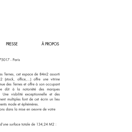
PRESSE
À PROPOS
75017 - Paris
es Ternes, cet espace de 84m2 assorti
(stock, office,...) offre une vitrine
enue des Ternes et offre à son occupant
ue dût à la notoriété des marques
. Une visbilité exceptionnelle et des
ent multiples font de cet écrin un lieu
ments mode et éphémères.
s dans la mise en oeuvre de votre
 d’une surface totale de 134,24 M2 :